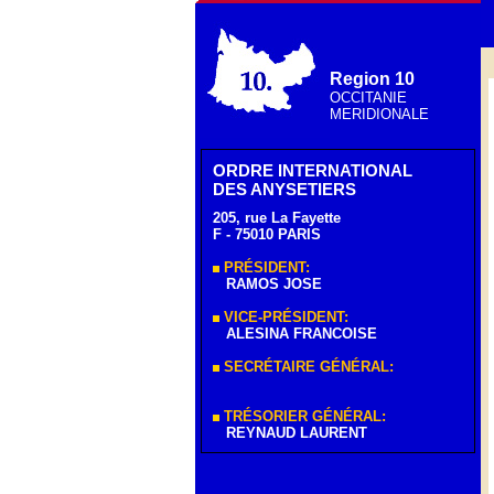
Region 10
OCCITANIE
MERIDIONALE
ORDRE INTERNATIONAL
DES ANYSETIERS
205, rue La Fayette
F - 75010 PARIS
PRÉSIDENT:
RAMOS JOSE
VICE-PRÉSIDENT:
ALESINA FRANCOISE
SECRÉTAIRE GÉNÉRAL:
TRÉSORIER GÉNÉRAL:
REYNAUD LAURENT