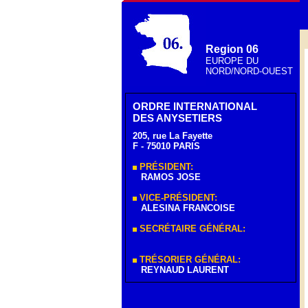
Region 06
EUROPE DU
NORD/NORD-OUEST
ORDRE INTERNATIONAL
DES ANYSETIERS
205, rue La Fayette
F - 75010 PARIS
PRÉSIDENT:
RAMOS JOSE
VICE-PRÉSIDENT:
ALESINA FRANCOISE
SECRÉTAIRE GÉNÉRAL:
TRÉSORIER GÉNÉRAL:
REYNAUD LAURENT